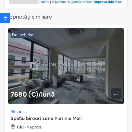
Leaflet
| ©
Mapbox
©
OpenStreetMap
Improve this map
Proprietăți similiare
De Inchiriat
7680 (€)/lună
Birouri
Spațiu birouri zona Platinia Mall
Cluj-Napoca,