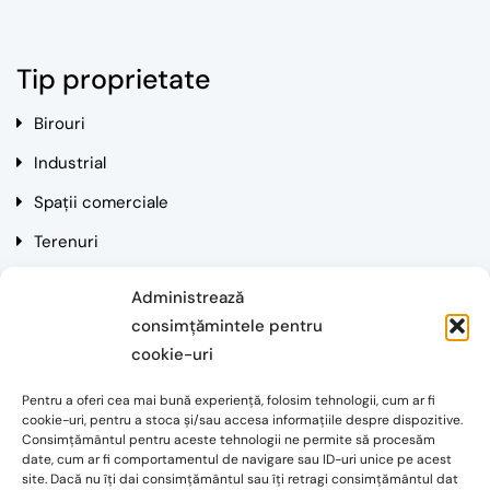
Tip proprietate
Birouri
Industrial
Spații comerciale
Terenuri
Rezidențial
Administrează
consimțămintele pentru
Contact
cookie-uri
Pentru a oferi cea mai bună experiență, folosim tehnologii, cum ar fi
Cluj-Napoca, Str. Mihai Eminescu, Nr. 3, Et. 3
cookie-uri, pentru a stoca și/sau accesa informațiile despre dispozitive.
Consimțământul pentru aceste tehnologii ne permite să procesăm
Email: alin.mantoiu@simonpartners.ro
date, cum ar fi comportamentul de navigare sau ID-uri unice pe acest
site. Dacă nu îți dai consimțământul sau îți retragi consimțământul dat