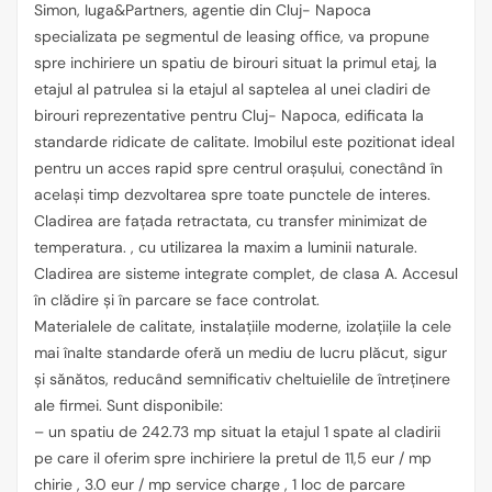
Simon, Iuga&Partners, agentie din Cluj- Napoca
specializata pe segmentul de leasing office, va propune
spre inchiriere un spatiu de birouri situat la primul etaj, la
etajul al patrulea si la etajul al saptelea al unei cladiri de
birouri reprezentative pentru Cluj- Napoca, edificata la
standarde ridicate de calitate. Imobilul este pozitionat ideal
pentru un acces rapid spre centrul orașului, conectând în
același timp dezvoltarea spre toate punctele de interes.
Cladirea are fațada retractata, cu transfer minimizat de
temperatura. , cu utilizarea la maxim a luminii naturale.
Cladirea are sisteme integrate complet, de clasa A. Accesul
în clădire și în parcare se face controlat.
Materialele de calitate, instalațiile moderne, izolațiile la cele
mai înalte standarde oferă un mediu de lucru plăcut, sigur
și sănătos, reducând semnificativ cheltuielile de întreținere
ale firmei. Sunt disponibile:
– un spatiu de 242.73 mp situat la etajul 1 spate al cladirii
pe care il oferim spre inchiriere la pretul de 11,5 eur / mp
chirie , 3.0 eur / mp service charge , 1 loc de parcare