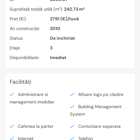
Suprafață totală utilă (m²):
242.73 m²
Preț (€):
2791 (€)/lună
An construcție:
2010
Status:
De inchiriat
Etaje:
3
Disponibilitate:
Imediat
Facilități
Administrare si
Afisare logo pe cladire
management imobiliar
Building Management
System
Cafenea la parter
Contorizare separata
Internet
Telefon