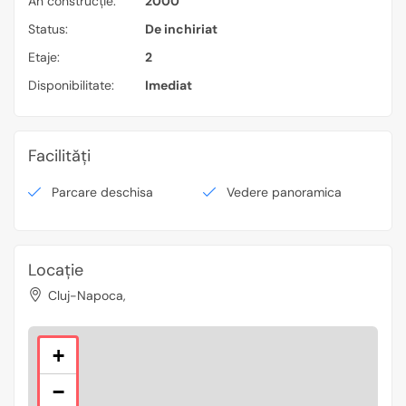
An construcție:
2000
Status:
De inchiriat
Etaje:
2
Disponibilitate:
Imediat
Facilități
Parcare deschisa
Vedere panoramica
Locație
Cluj-Napoca,
+
−