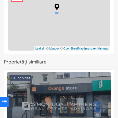
Leaflet
| ©
Mapbox
©
OpenStreetMap
Improve this map
Proprietăți similiare
De Inchiriat