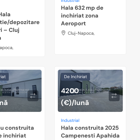
Industrial
Hala 632 mp de
Hala
inchiriat zona
tie/depozitare
Aeroport
i – Cluj
Cluj-Napoca,
a
apoca,
iat
De Inchiriat
4200
ună
(€)/lună
Industrial
u construita
Hala construita 2025
 inchiriat
Campenesti Apahida