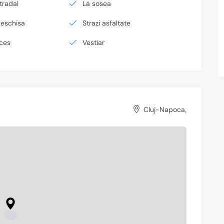
tradal
La sosea
deschisa
Strazi asfaltate
cces
Vestiar
Cluj-Napoca,