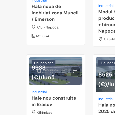
Industrial
Hala noua de
Industrial
Modul 
inchiriat zona Muncii
produc
/ Emerson
+ birour
Cluj-Napoca,
Napoc
M²:
864
Cluj-N
De Inchiriat
De Inchir
9938
8525
(€)/lună
(€)/l
Industrial
Hale nou construite
Industrial
in Brasov
Hala no
2025 de
Ghimbav,