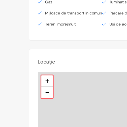
Gaz
Iluminat s
Mijloace de transport in comun
Parcare 
Teren imprejmuit
Usi de a
Locație
+
−