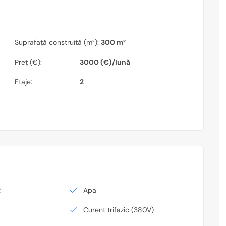
Suprafață construită (m²):
300 m²
Preț (€):
3000 (€)/lună
Etaje:
2
R
Apa
Curent trifazic (380V)