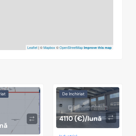
Leaflet
| ©
Mapbox
©
OpenStreetMap
Improve this map
iat
De Inchiriat
4110 (€)/lună
ună