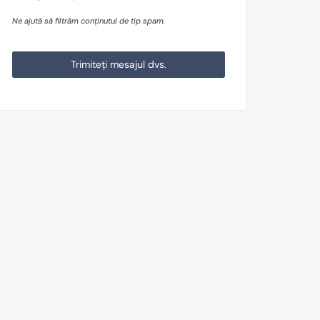
Ne ajută să filtrăm conținutul de tip spam.
Trimiteți mesajul dvs.
This
field
should
be
left
blank