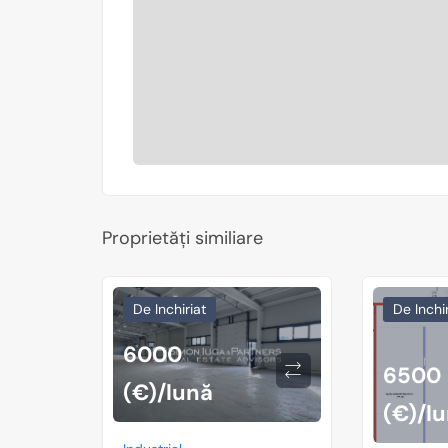
Proprietăți similiare
De Inchiriat
De Inchir
6000
6500
(€)/lună
(€)/l