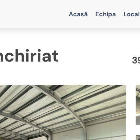
Acasă
Echipa
Local
nchiriat
3