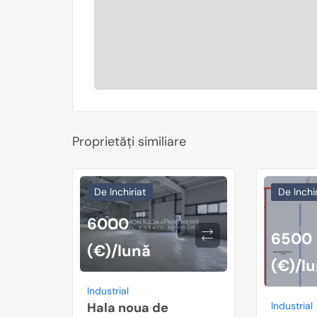
Proprietăți similiare
De Inchiriat
De Inchir
6000
6500
(€)/lună
(€)/l
Industrial
Hala noua de
Industrial