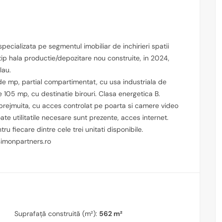
ecializata pe segmentul imobiliar de inchirieri spatii
i tip hala productie/depozitare nou construite, in 2024,
lau.
 de mp, partial compartimentat, cu usa industriala de
de 105 mp, cu destinatie birouri. Clasa energetica B.
mprejmuita, cu acces controlat pe poarta si camere video
e utilitatile necesare sunt prezente, acces internet.
u fiecare dintre cele trei unitati disponibile.
.simonpartners.ro
Suprafață construită (m²):
562 m²