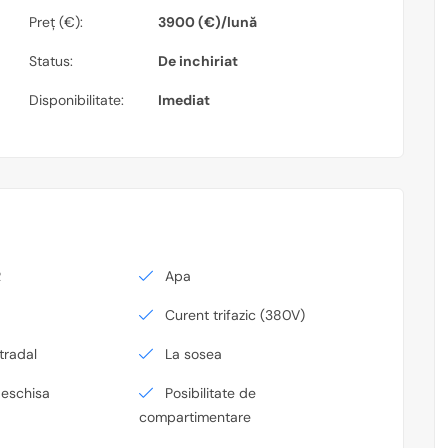
Preț (€):
3900 (€)/lună
Status:
De inchiriat
Disponibilitate:
Imediat
R
Apa
Curent trifazic (380V)
tradal
La sosea
deschisa
Posibilitate de
compartimentare