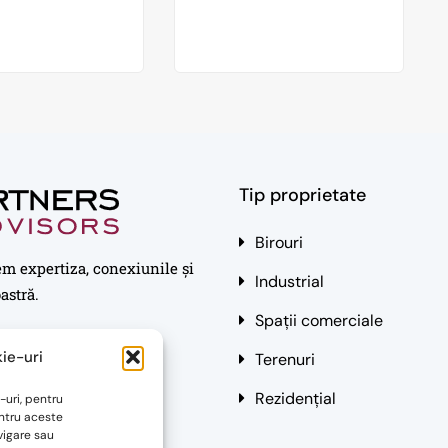
Tip proprietate
Birouri
em expertiza, conexiunile și
Industrial
astră.
Spații comerciale
ie-uri
Terenuri
Rezidențial
-uri, pentru
ntru aceste
vigare sau