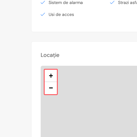
Sistem de alarma
Strazi asf
Usi de acces
Locație
+
−