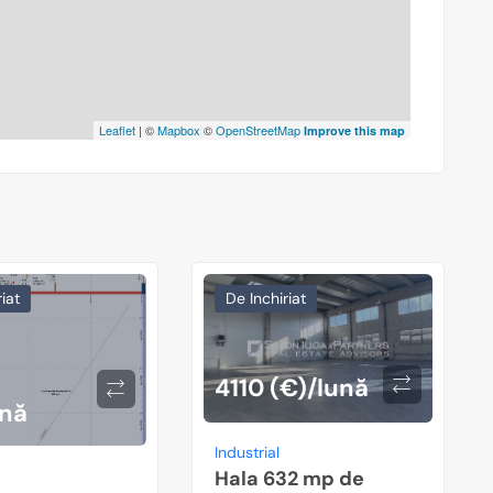
Leaflet
| ©
Mapbox
©
OpenStreetMap
Improve this map
iat
De Inchiriat
4110 (€)/lună
ună
Industrial
Hala 632 mp de