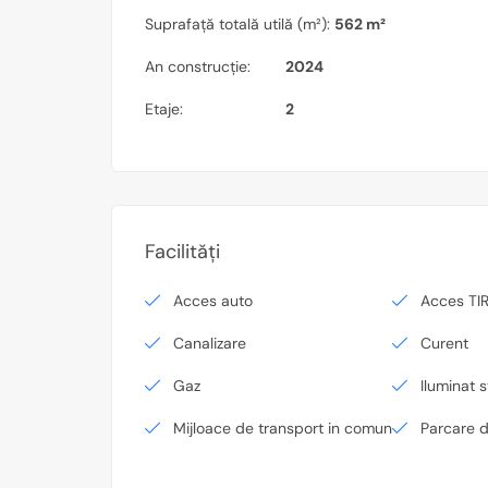
Suprafață totală utilă (m²):
562 m²
An construcție:
2024
Etaje:
2
Facilități
Acces auto
Acces TI
Canalizare
Curent
Gaz
Iluminat s
Mijloace de transport in comun
Parcare 