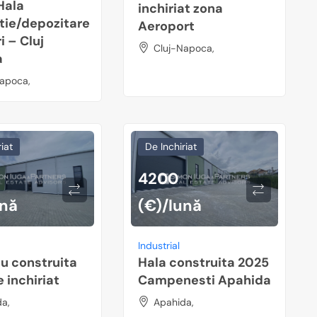
Hala
inchiriat zona
tie/depozitare
Aeroport
i – Cluj
Cluj-Napoca,
a
apoca,
iat
De Inchiriat
4200
ună
(€)/lună
Industrial
u construita
Hala construita 2025
 inchiriat
Campenesti Apahida
a,
Apahida,