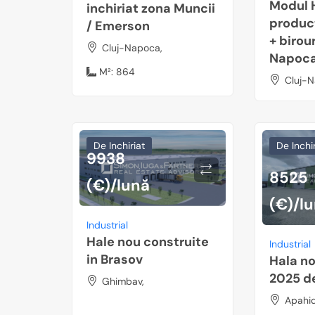
Modul 
inchiriat zona Muncii
produc
/ Emerson
+ birour
Cluj-Napoca,
Napoc
M²:
864
Cluj-N
De Inchiriat
De Inchir
9938
8525
(€)/lună
(€)/l
Industrial
Hale nou construite
Industrial
in Brasov
Hala no
2025 de
Ghimbav,
Apahid