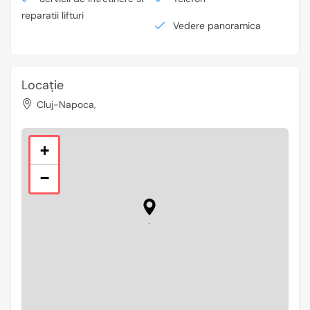
reparatii lifturi
Vedere panoramica
Locație
Cluj-Napoca,
+
−