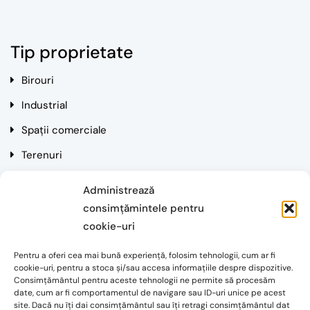
Tip proprietate
Birouri
Industrial
Spații comerciale
Terenuri
Rezidențial
Administrează
consimțămintele pentru
Contact
cookie-uri
Pentru a oferi cea mai bună experiență, folosim tehnologii, cum ar fi
Cluj-Napoca, Str. Mihai Eminescu, Nr. 3, Et. 3
cookie-uri, pentru a stoca și/sau accesa informațiile despre dispozitive.
Consimțământul pentru aceste tehnologii ne permite să procesăm
Email: alin.mantoiu@simonpartners.ro
date, cum ar fi comportamentul de navigare sau ID-uri unice pe acest
site. Dacă nu îți dai consimțământul sau îți retragi consimțământul dat