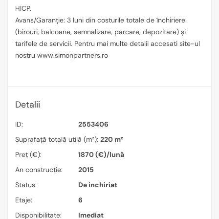
HICP.
Avans/Garanție: 3 luni din costurile totale de închiriere
(birouri, balcoane, semnalizare, parcare, depozitare) și
tarifele de servicii. Pentru mai multe detalii accesati site-ul
nostru www.simonpartners.ro
Detalii
ID:
2553406
Suprafață totală utilă (m²):
220 m²
Preț (€):
1870 (€)/lună
An construcție:
2015
Status:
De inchiriat
Etaje:
6
Disponibilitate:
Imediat