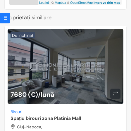
Leaflet
| ©
Mapbox
©
OpenStreetMap
Improve this map
Proprietăți similiare
De Inchiriat
7680 (€)/lună
Birouri
Spațiu birouri zona Platinia Mall
Cluj-Napoca,