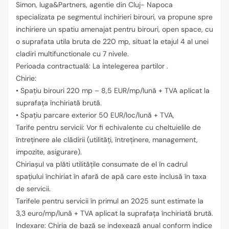
Simon, Iuga&Partners, agentie din Cluj- Napoca
specializata pe segmentul inchirieri birouri, va propune spre
inchiriere un spatiu amenajat pentru birouri, open space, cu
o suprafata utila bruta de 220 mp, situat la etajul 4 al unei
cladiri multifunctionale cu 7 nivele.
Perioada contractuală: La intelegerea partilor .
Chirie:
• Spațiu birouri 220 mp – 8,5 EUR/mp/lună + TVA aplicat la
suprafața închiriată brută.
• Spațiu parcare exterior 50 EUR/loc/lună + TVA,
Tarife pentru servicii: Vor fi echivalente cu cheltuielile de
întreținere ale clădirii (utilități, întreținere, management,
impozite, asigurare).
Chiriașul va plăti utilitățile consumate de el în cadrul
spațiului închiriat în afară de apă care este inclusă în taxa
de servicii.
Tarifele pentru servicii în primul an 2025 sunt estimate la
3,3 euro/mp/lună + TVA aplicat la suprafața închiriată brută.
Indexare: Chiria de bază se indexează anual conform indice