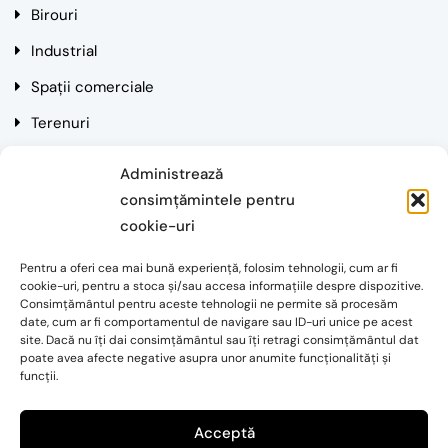
Birouri
Industrial
Spații comerciale
Terenuri
Rezidențial
Administrează
consimțămintele pentru
Contact
cookie-uri
Pentru a oferi cea mai bună experiență, folosim tehnologii, cum ar fi
Cluj-Napoca, Str. Mihai Eminescu, Nr. 3, Et. 3
cookie-uri, pentru a stoca și/sau accesa informațiile despre dispozitive.
Consimțământul pentru aceste tehnologii ne permite să procesăm
Email: alin.mantoiu@simonpartners.ro
date, cum ar fi comportamentul de navigare sau ID-uri unice pe acest
site. Dacă nu îți dai consimțământul sau îți retragi consimțământul dat
poate avea afecte negative asupra unor anumite funcționalități și
Telefon: 0720 041 204
funcții.
Acceptă