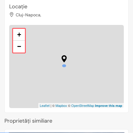
Locație
Cluj-Napoca,
+
−
Leaflet
| ©
Mapbox
©
OpenStreetMap
Improve this map
Proprietăți similiare