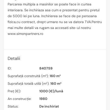
Parcarea multipla a masinilor se poate face in curtea
interioara. Se inchiriaza asa cum e prezentat pentru pretul
de 5000 lei pe luna. Inchirierea se face de pe persoana
fizica,cu contract, drept urmare nu se va datora TVA.Pentru
mai multe detalii va rugam sa accesati site-ul nostru
www.simonpartners.ro
Detalii
ID:
840759
Suprafață construită (m²):
160 m²
Suprafață totală utilă (m²):
160 m²
Preț (€):
1000 (€)/lună
An construcție:
1980
Status:
De inchiriat