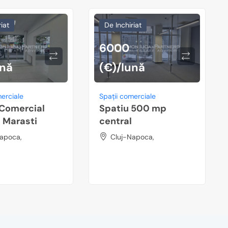
iat
De Inchiriat
6000
ună
(€)/lună
merciale
Spații comerciale
 Comercial
Spatiu 500 mp
 Marasti
central
apoca,
Cluj-Napoca,