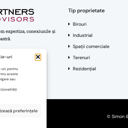
Tip proprietate
Birouri
em expertiza, conexiunile și
Industrial
astră.
Spații comerciale
ie-uri
Terenuri
Rezidențial
-uri, pentru
ntru aceste
vigare sau
ționalități
izează preferințele
litica cookies
© Simon &