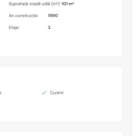
Suprafață totală utilă (m²):
101 m²
An construcție:
1990
Etaje:
2
e
Curent