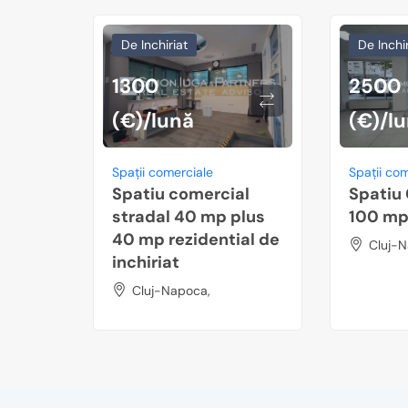
De Inchiriat
De Inchir
1300
2500
(€)/lună
(€)/l
Spații comerciale
Spații co
Spatiu comercial
Spatiu
stradal 40 mp plus
100 mp
40 mp rezidential de
Cluj-N
inchiriat
Cluj-Napoca,