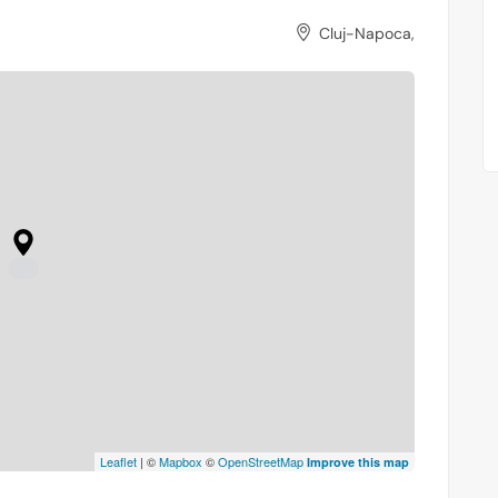
Cluj-Napoca,
Leaflet
| ©
Mapbox
©
OpenStreetMap
Improve this map