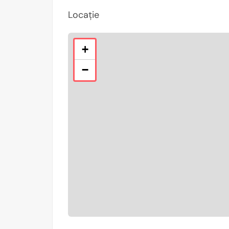
Locație
+
−