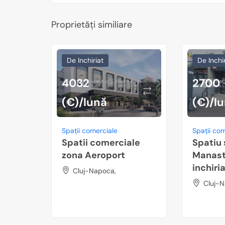
Proprietăți similiare
De Inchiriat
De Inchir
4032
2700
(€)/lună
(€)/l
Spații comerciale
Spații co
Spatii comerciale
Spatiu 
zona Aeroport
Manast
inchiri
Cluj-Napoca,
Cluj-N