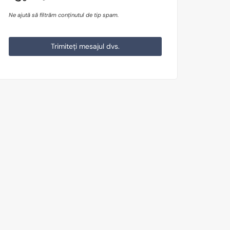
Ne ajută să filtrăm conținutul de tip spam.
Trimiteți mesajul dvs.
This
field
should
be
left
blank