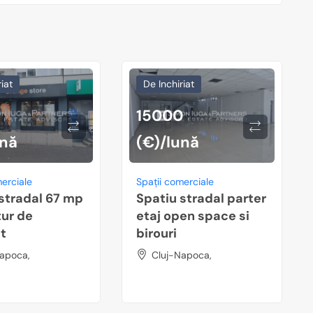
iat
De Inchiriat
15000
ună
(€)/lună
merciale
Spații comerciale
stradal 67 mp
Spatiu stradal parter
ur de
etaj open space si
at
birouri
apoca,
Cluj-Napoca,