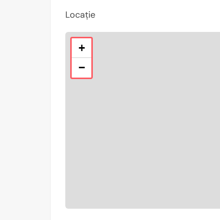
Locație
+
−