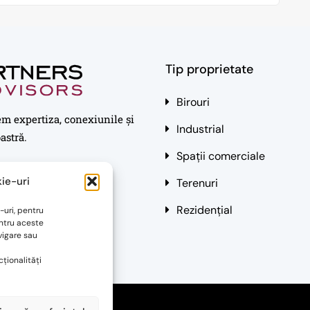
Tip proprietate
Birouri
em expertiza, conexiunile și
Industrial
astră.
Spații comerciale
ie-uri
Terenuri
Rezidențial
-uri, pentru
ntru aceste
vigare sau
ționalități