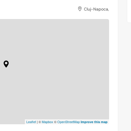
Cluj-Napoca,
Leaflet
| ©
Mapbox
©
OpenStreetMap
Improve this map