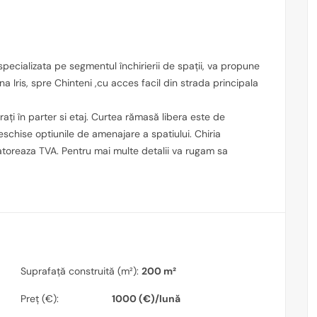
pecializata pe segmentul închirierii de spații, va propune
ona Iris, spre Chinteni ,cu acces facil din strada principala
ați în parter si etaj. Curtea rămasă libera este de
schise optiunile de amenajare a spatiului. Chiria
atoreaza TVA. Pentru mai multe detalii va rugam sa
Suprafață construită (m²):
200 m²
Preț (€):
1000 (€)/lună