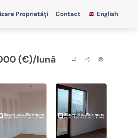
izare Proprietăți
Contact
English
000 (€)/lună