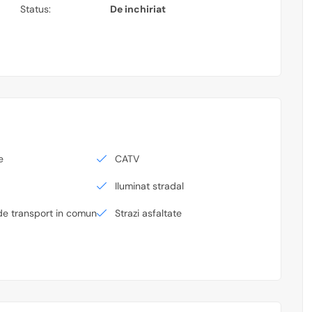
Status:
De inchiriat
e
CATV
Iluminat stradal
de transport in comun
Strazi asfaltate