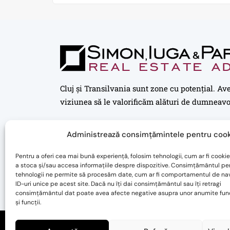
Cluj și Transilvania sunt zone cu potențial. Av
viziunea să le valorificăm alături de dumneavo
Administrează consimțămintele pentru cook
Pentru a oferi cea mai bună experiență, folosim tehnologii, cum ar fi cookie
a stoca și/sau accesa informațiile despre dispozitive. Consimțământul pe
tehnologii ne permite să procesăm date, cum ar fi comportamentul de na
ID-uri unice pe acest site. Dacă nu îți dai consimțământul sau îți retragi
consimțământul dat poate avea afecte negative asupra unor anumite func
și funcții.