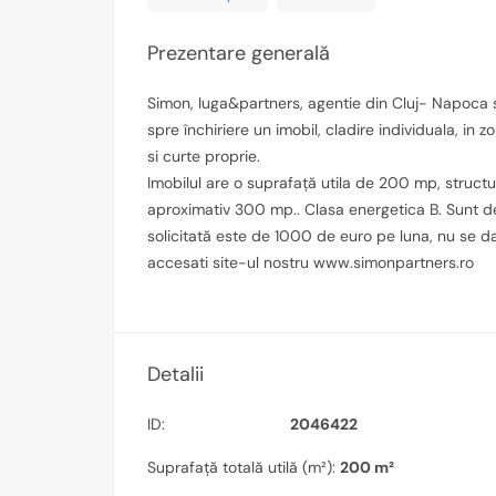
Prezentare generală
Simon, Iuga&partners, agentie din Cluj- Napoca s
spre închiriere un imobil, cladire individuala, in z
si curte proprie.
Imobilul are o suprafață utila de 200 mp, structur
aproximativ 300 mp.. Clasa energetica B. Sunt de
solicitată este de 1000 de euro pe luna, nu se d
accesati site-ul nostru www.simonpartners.ro
Detalii
ID:
2046422
Suprafață totală utilă (m²):
200 m²