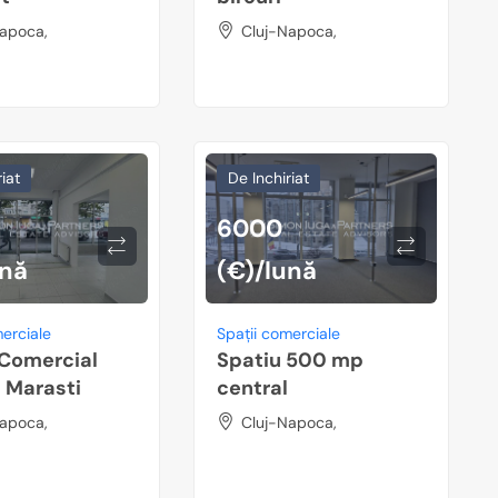
apoca,
Cluj-Napoca,
iat
De Inchiriat
6000
ună
(€)/lună
merciale
Spații comerciale
 Comercial
Spatiu 500 mp
 Marasti
central
apoca,
Cluj-Napoca,