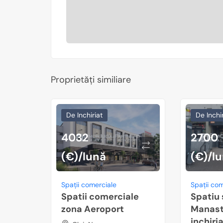
Proprietăți similiare
De Inchiriat
De Inchir
4032
2700
(€)/lună
(€)/l
Spații comerciale
Spații co
Spatii comerciale
Spatiu 
zona Aeroport
Manast
inchiri