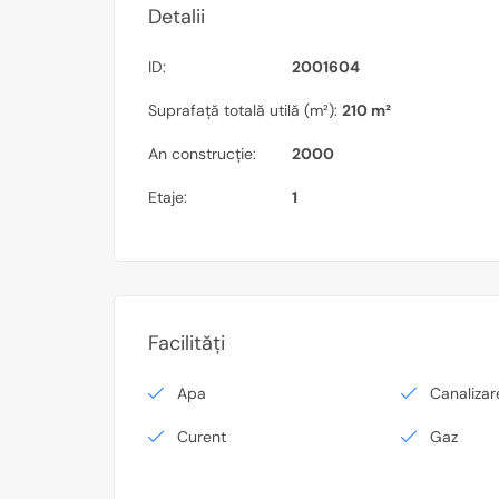
Detalii
ID:
2001604
Suprafață totală utilă (m²):
210 m²
An construcție:
2000
Etaje:
1
Facilități
Apa
Canalizar
Curent
Gaz