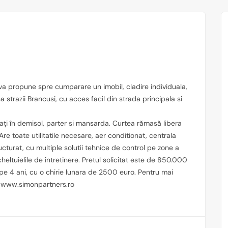
va propune spre cumparare un imobil, cladire individuala,
a strazii Brancusi, cu acces facil din strada principala si
rați în demisol, parter si mansarda. Curtea rămasă libera
e toate utilitatile necesare, aer conditionat, centrala
ucturat, cu multiple solutii tehnice de control pe zone a
heltuielile de intretinere. Pretul solicitat este de 850.000
at pe 4 ani, cu o chirie lunara de 2500 euro. Pentru mai
ru www.simonpartners.ro