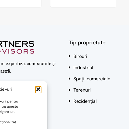
Tip proprietate
Birouri
em expertiza, conexiunile și
Industrial
astră.
Spații comerciale
ie-uri
Terenuri
Rezidențial
-uri, pentru
ntru aceste
vigare sau
ționalități