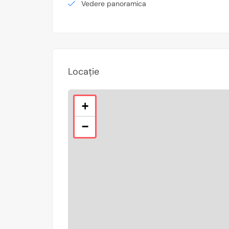
Vedere panoramica
Locație
+
−