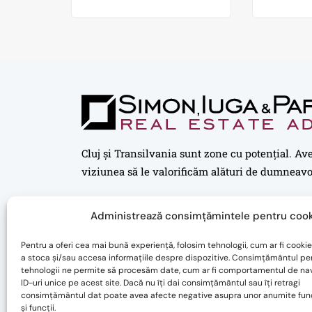
Cluj și Transilvania sunt zone cu potențial. Av
viziunea să le valorificăm alături de dumneavo
Administrează consimțămintele pentru cook
Pentru a oferi cea mai bună experiență, folosim tehnologii, cum ar fi cookie
a stoca și/sau accesa informațiile despre dispozitive. Consimțământul pe
tehnologii ne permite să procesăm date, cum ar fi comportamentul de na
ID-uri unice pe acest site. Dacă nu îți dai consimțământul sau îți retragi
consimțământul dat poate avea afecte negative asupra unor anumite func
și funcții.