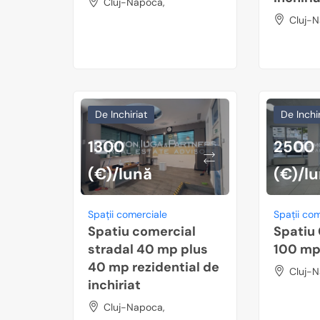
Cluj-Napoca,
Cluj-N
De Inchiriat
De Inchir
1300
2500
(€)/lună
(€)/l
Spații comerciale
Spații co
Spatiu comercial
Spatiu
stradal 40 mp plus
100 mp
40 mp rezidential de
Cluj-N
inchiriat
Cluj-Napoca,