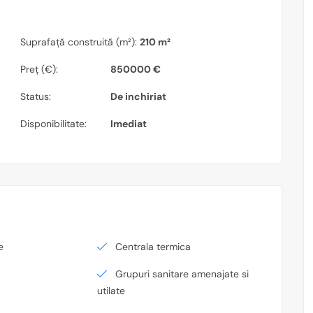
Suprafață construită (m²):
210 m²
Preț (€):
850000 €
Status:
De inchiriat
Disponibilitate:
Imediat
e
Centrala termica
Grupuri sanitare amenajate si
utilate