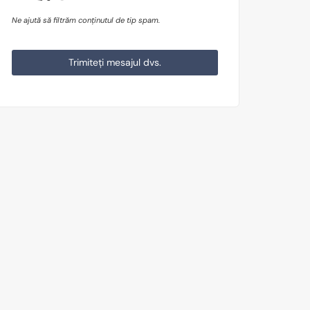
Ne ajută să filtrăm conținutul de tip spam.
Trimiteți mesajul dvs.
This
field
should
be
left
blank