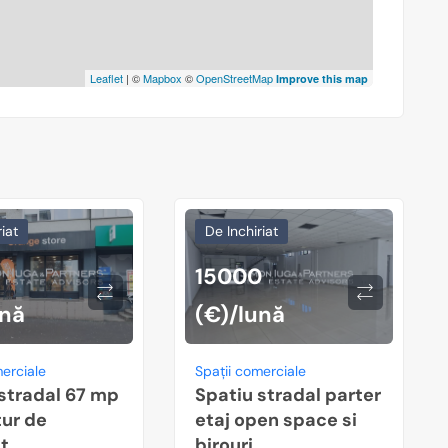
Leaflet
| ©
Mapbox
©
OpenStreetMap
Improve this map
iat
De Inchiriat
15000
ună
(€)/lună
merciale
Spații comerciale
stradal 67 mp
Spatiu stradal parter
ur de
etaj open space si
at
birouri