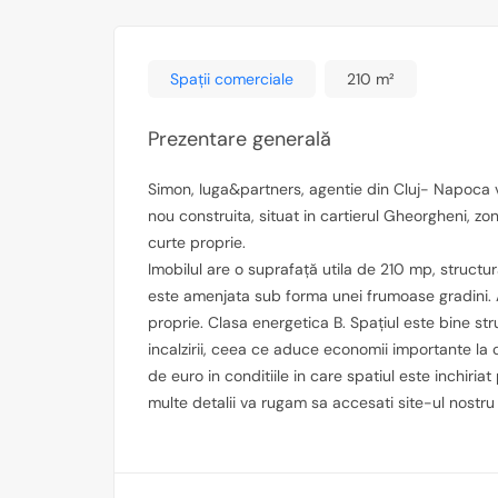
Spații comerciale
210 m²
Prezentare generală
Simon, Iuga&partners, agentie din Cluj- Napoca 
nou construita, situat in cartierul Gheorgheni, zon
curte proprie.
Imobilul are o suprafață utila de 210 mp, structu
este amenjata sub forma unei frumoase gradini. Ar
proprie. Clasa energetica B. Spațiul este bine str
incalzirii, ceea ce aduce economii importante la c
de euro in conditiile in care spatiul este inchiri
multe detalii va rugam sa accesati site-ul nost