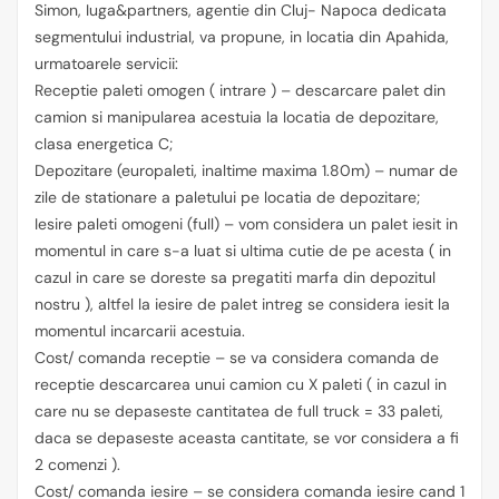
Simon, Iuga&partners, agentie din Cluj- Napoca dedicata
segmentului industrial, va propune, in locatia din Apahida,
urmatoarele servicii:
Receptie paleti omogen ( intrare ) – descarcare palet din
camion si manipularea acestuia la locatia de depozitare,
clasa energetica C;
Depozitare (europaleti, inaltime maxima 1.80m) – numar de
zile de stationare a paletului pe locatia de depozitare;
Iesire paleti omogeni (full) – vom considera un palet iesit in
momentul in care s-a luat si ultima cutie de pe acesta ( in
cazul in care se doreste sa pregatiti marfa din depozitul
nostru ), altfel la iesire de palet intreg se considera iesit la
momentul incarcarii acestuia.
Cost/ comanda receptie – se va considera comanda de
receptie descarcarea unui camion cu X paleti ( in cazul in
care nu se depaseste cantitatea de full truck = 33 paleti,
daca se depaseste aceasta cantitate, se vor considera a fi
2 comenzi ).
Cost/ comanda iesire – se considera comanda iesire cand 1