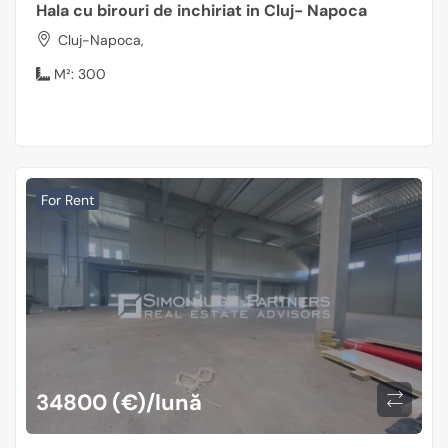
Hala cu birouri de inchiriat in Cluj- Napoca
Cluj-Napoca,
M²:
300
For Rent
34800 (€)/lună