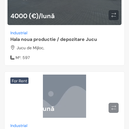
4000 (€)/lună
Industrial
Hala noua productie / depozitare Jucu
Jucu de Mijloc,
M²:
597
For Rent
3000 (€)/lună
Industrial