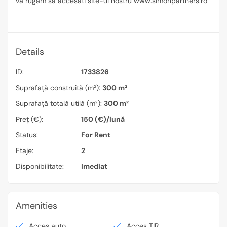
va rugam sa accesati site-ul nostru www.simonpartners.ro
Details
ID:
1733826
Suprafață construită (m²):
300 m²
Suprafață totală utilă (m²):
300 m²
Preț (€):
150 (€)/lună
Status:
For Rent
Etaje:
2
Disponibilitate:
Imediat
Amenities
Acces auto
Acces TIR