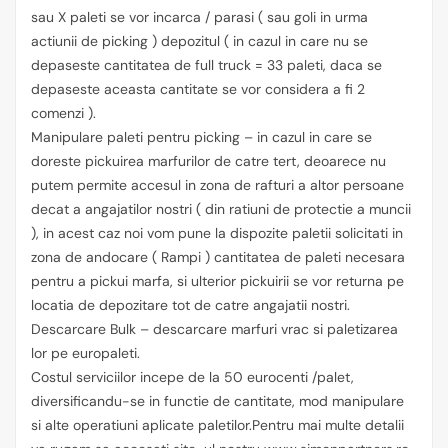
sau X paleti se vor incarca / parasi ( sau goli in urma
actiunii de picking ) depozitul ( in cazul in care nu se
depaseste cantitatea de full truck = 33 paleti, daca se
depaseste aceasta cantitate se vor considera a fi 2
comenzi ).
Manipulare paleti pentru picking – in cazul in care se
doreste pickuirea marfurilor de catre tert, deoarece nu
putem permite accesul in zona de rafturi a altor persoane
decat a angajatilor nostri ( din ratiuni de protectie a muncii
), in acest caz noi vom pune la dispozite paletii solicitati in
zona de andocare ( Rampi ) cantitatea de paleti necesara
pentru a pickui marfa, si ulterior pickuirii se vor returna pe
locatia de depozitare tot de catre angajatii nostri.
Descarcare Bulk – descarcare marfuri vrac si paletizarea
lor pe europaleti.
Costul serviciilor incepe de la 50 eurocenti /palet,
diversificandu-se in functie de cantitate, mod manipulare
si alte operatiuni aplicate paletilor.Pentru mai multe detalii