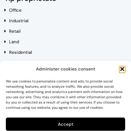
Office
Industrial
Retail
Land
Residential
Contact
Administer cookies consent
We use cookies to personalize content and ads, to provide social
Cluj-Napoca, Str. Mihai Eminescu, Nr. 3, Et. 3
networking features, and to analyze traffic. We also provide social
networking, advertising and analytics partners with information on how
you use our site. They may combine it with other information provided
Email: alin.mantoiu@simonpartners.ro
by you or collected as a result of using their services. If you choose to
continue using our website, you agree to our use of cookies.
Phone: 0720 041 204
Accept