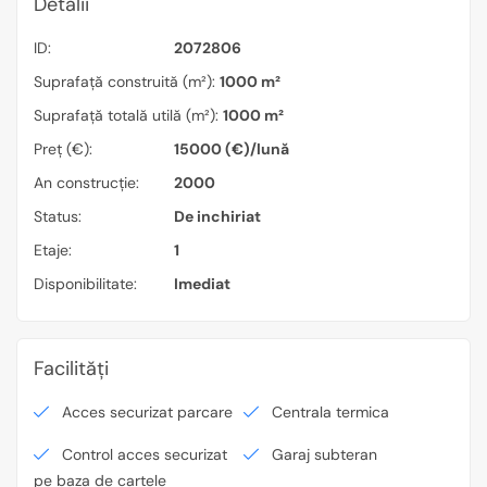
Detalii
ID:
2072806
Suprafață construită (m²):
1000 m²
Suprafață totală utilă (m²):
1000 m²
Preț (€):
15000 (€)/lună
An construcție:
2000
Status:
De inchiriat
Etaje:
1
Disponibilitate:
Imediat
Facilități
Acces securizat parcare
Centrala termica
Control acces securizat
Garaj subteran
pe baza de cartele