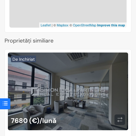
Leaflet
| ©
Mapbox
©
OpenStreetMap
Improve this map
Proprietăți similiare
De Inchiriat
7680 (€)/lună