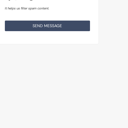
It helps us filter spam content.
SEND MESSAGE
This
field
should
be
left
blank