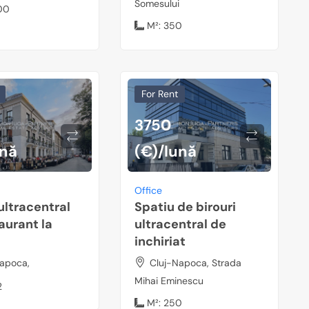
Somesului
00
M²:
350
For Rent
3750
ună
(€)/lună
Office
 ultracentral
Spatiu de birouri
aurant la
ultracentral de
inchiriat
apoca,
Cluj-Napoca, Strada
Mihai Eminescu
2
M²:
250