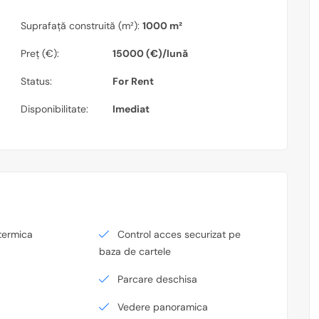
Suprafață construită (m²):
1000 m²
Preț (€):
15000 (€)/lună
Status:
For Rent
Disponibilitate:
Imediat
termica
Control acces securizat pe
baza de cartele
Parcare deschisa
Vedere panoramica