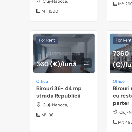
Cluj-Napoca,
M²:
26
M²:
1500
For Rent
For Rent
7360
360 (€)/lună
(€)/l
Office
Office
Birouri 36- 44 mp
Birouri
strada Republicii
cu rest
parter
Cluj-Napoca,
Cluj-N
M²:
36
M²:
49