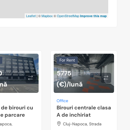
Leaflet
| ©
Mapbox
©
OpenStreetMap
Improve this map
For Rent
0
5775
ună
(€)/lună
Office
 de birouri cu
Birouri centrale clasa
de parcare
A de inchiriat
apoca,
Cluj-Napoca, Strada