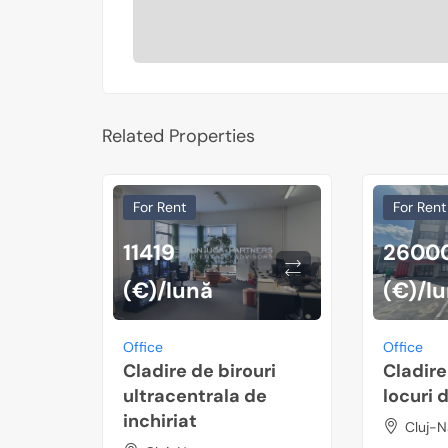
Related Properties
For Rent
For Rent
11419
2600
(€)/lună
(€)/l
Office
Office
Cladire de birouri
Cladire
ultracentrala de
locuri 
inchiriat
Cluj-N