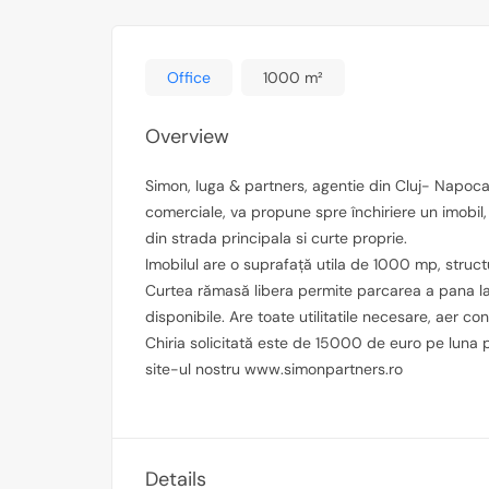
Office
1000 m²
Overview
Simon, Iuga & partners, agentie din Cluj- Napoca 
comerciale, va propune spre închiriere un imobil, c
din strada principala si curte proprie.
Imobilul are o suprafață utila de 1000 mp, structur
Curtea rămasă libera permite parcarea a pana la 
disponibile. Are toate utilitatile necesare, aer co
Chiria solicitată este de 15000 de euro pe luna 
site-ul nostru www.simonpartners.ro
Details