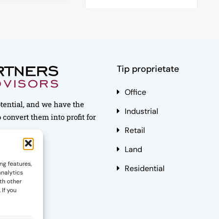
Tip proprietate
Office
otential, and we have the
Industrial
 convert them into profit for
Retail
Land
ng features,
Residential
analytics
th other
 If you