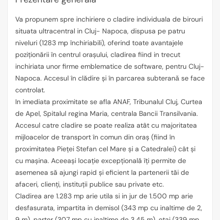
Va propunem spre inchiriere o cladire individuala de birouri
situata ultracentral in Cluj- Napoca, dispusa pe patru
niveluri (1283 mp închiriabili), oferind toate avantajele
poziționării în centrul orașului, cladirea fiind in trecut
inchiriata unor firme emblematice de software, pentru Cluj-
Napoca. Accesul în clădire și în parcarea subteranǎ se face
controlat.
In imediata proximitate se afla ANAF, Tribunalul Cluj, Curtea
de Apel, Spitalul regina Maria, centrala Bancii Transilvania.
Accesul catre cladire se poate realiza atât cu majoritatea
mijloacelor de transport în comun din oraș (fiind în
proximitatea Pieței Stefan cel Mare și a Catedralei) cât și
cu mașina. Aceeași locație excepțională îți permite de
asemenea să ajungi rapid și eficient la partenerii tăi de
afaceri, clienți, instituții publice sau private etc.
Cladirea are 1.283 mp arie utila si in jur de 1.500 mp arie
desfasurata, impartita in demisol (343 mp cu inaltime de 2,
9 m), parter (307 mp cu inaltime de 3,45 m), etaj (339 mp