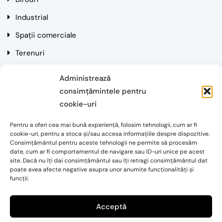
Industrial
Spații comerciale
Terenuri
Rezidențial
Administrează
consimțămintele pentru
Contact
cookie-uri
Pentru a oferi cea mai bună experiență, folosim tehnologii, cum ar fi
Cluj-Napoca, Str. Mihai Eminescu, Nr. 3, Et. 3
cookie-uri, pentru a stoca și/sau accesa informațiile despre dispozitive.
Consimțământul pentru aceste tehnologii ne permite să procesăm
Email: alin.mantoiu@simonpartners.ro
date, cum ar fi comportamentul de navigare sau ID-uri unice pe acest
site. Dacă nu îți dai consimțământul sau îți retragi consimțământul dat
poate avea afecte negative asupra unor anumite funcționalități și
Telefon: 0720 041 204
funcții.
Acceptă