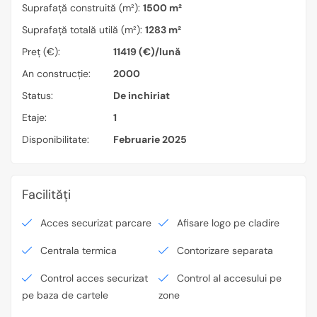
Suprafață construită (m²):
1500 m²
Suprafață totală utilă (m²):
1283 m²
Preț (€):
11419 (€)/lună
An construcție:
2000
Status:
De inchiriat
Etaje:
1
Disponibilitate:
Februarie 2025
Facilități
Acces securizat parcare
Afisare logo pe cladire
Centrala termica
Contorizare separata
Control acces securizat
Control al accesului pe
pe baza de cartele
zone