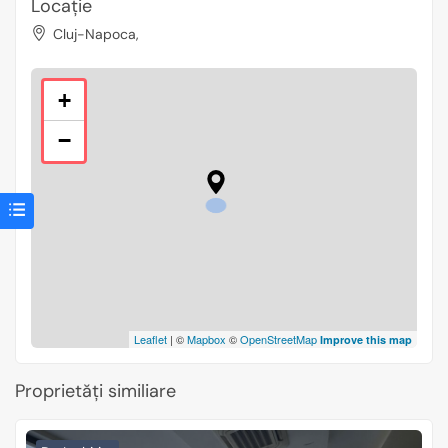
Locație
Cluj-Napoca,
+
−
Leaflet
| ©
Mapbox
©
OpenStreetMap
Improve this map
Proprietăți similiare